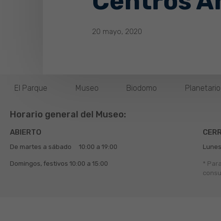
Centros A
20 mayo, 2020
El Parque
Museo
Biodomo
Planetari
Horario general del Museo:
ABIERTO
CER
De martes a sábado
10:00 a 19:00
Lunes
Domingos, festivos
10:00 a 15:00
* Par
consu