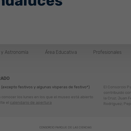
ndaluces
o y Astronomía
Área Educativa
Profesionales
RADO
 (excepto festivos y algunas vísperas de festivo*)
El Consorcio P
contribuido co
a conocer los lunes en los que el museo está abierto
la Cruz; Juan F
lte el
calendario de apertura
Rodríguez; Pepe
CONSORCIO PARQUE DE LAS CIENCIAS