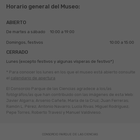
Horario general del Museo:
ABIERTO
De martes a sábado
10:00 a 19:00
Domingos, festivos
10:00 a 15:00
CERRADO
Lunes (excepto festivos y algunas vísperas de festivo*)
* Para conocer los lunes en los que el museo está abierto
consulte
el
calendario de apertura
El Consorcio Parque de las Ciencias agradece a los/as
fotógráfos/as que han contribuido con las imágenes de esta Web:
Javier Algarra; Arsenio Cañete; María de la Cruz; Juan Ferreras;
Ramón L. Pérez; Antonio Navarro; Lucía Rivas; Miguel Rodríguez;
Pepe Torres; Roberto Travesí y Manuel Valdivieso.
CONSORCIO PARQUE DE LAS CIENCIAS