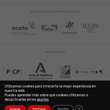
ASOCIACIONES QUE PERTENECE EL PARQUE
COLABORADORES
Utilizamos cookies para ofrecerte la mejor experiencia en
nuestra web.
Puedes aprender más sobre qué cookies utilizamos o
Aviso Legal
|
Política de Privacidad
|
Política de Cookies
desactivarlas en los
ajustes
.
Copyright © 2021. Parque de las Ciencias. Avda. de la Ciencia s/n
18006 Granada. España. Telf.: 958 131 900. Todos los derechos
Cerrar el banner de
Aceptar
Rechazar
Ajustes