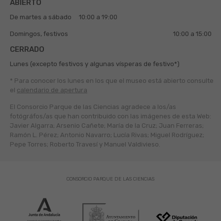
ABIERTO
De martes a sábado
10:00 a 19:00
Domingos, festivos
10:00 a 15:00
CERRADO
Lunes (excepto festivos y algunas vísperas de festivo*)
* Para conocer los lunes en los que el museo está abierto
consulte
el
calendario de apertura
El Consorcio Parque de las Ciencias agradece a los/as
fotógráfos/as que han contribuido con las imágenes de esta Web:
Javier Algarra; Arsenio Cañete; María de la Cruz; Juan Ferreras;
Ramón L. Pérez; Antonio Navarro; Lucía Rivas; Miguel Rodríguez;
Pepe Torres; Roberto Travesí y Manuel Valdivieso.
CONSORCIO PARQUE DE LAS CIENCIAS