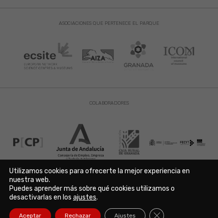
ASOCIACIONES QUE PERTENECE EL PARQUE
COLABORADORES
Utilizamos cookies para ofrecerte la mejor experiencia en
nuestra web.
Puedes aprender más sobre qué cookies utilizamos o
Aviso Legal
|
Política de Privacidad
|
Política de Cookies
desactivarlas en los
ajustes
.
Copyright © 2021. Parque de las Ciencias. Avda. de la Ciencia s/n
18006 Granada. España. Telf.: 958 131 900. Todos los derechos
Cerrar el banner de
Aceptar
Rechazar
Ajustes