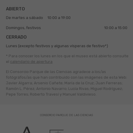
ABIERTO
De martes a sábado
10:00 a 19:00
Domingos, festivos
10:00 a 15:00
CERRADO
Lunes (excepto festivos y algunas vísperas de festivo*)
* Para conocer los lunes en los que el museo está abierto
consulte
el
calendario de apertura
El Consorcio Parque de las Ciencias agradece a los/as
fotógráfos/as que han contribuido con las imágenes de esta Web:
Javier Algarra; Arsenio Cañete; María de la Cruz; Juan Ferreras;
Ramón L. Pérez; Antonio Navarro; Lucía Rivas; Miguel Rodríguez;
Pepe Torres; Roberto Travesí y Manuel Valdivieso.
CONSORCIO PARQUE DE LAS CIENCIAS