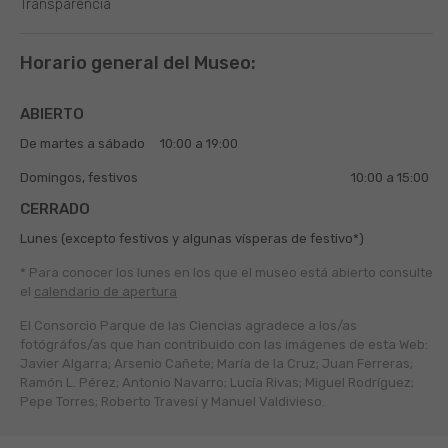
Transparencia
Horario general del Museo:
ABIERTO
De martes a sábado
10:00 a 19:00
Domingos, festivos
10:00 a 15:00
CERRADO
Lunes (excepto festivos y algunas vísperas de festivo*)
* Para conocer los lunes en los que el museo está abierto
consulte
el
calendario de apertura
El Consorcio Parque de las Ciencias agradece a los/as
fotógráfos/as que han contribuido con las imágenes de esta Web:
Javier Algarra; Arsenio Cañete; María de la Cruz; Juan Ferreras;
Ramón L. Pérez; Antonio Navarro; Lucía Rivas; Miguel Rodríguez;
Pepe Torres; Roberto Travesí y Manuel Valdivieso.