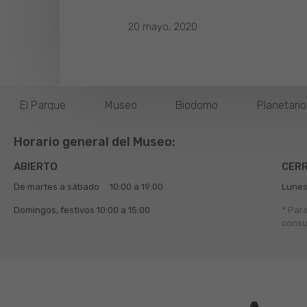
20 mayo, 2020
El Parque
Museo
Biodomo
Planetari
Horario general del Museo:
ABIERTO
CER
De martes a sábado
10:00 a 19:00
Lunes
Domingos, festivos
10:00 a 15:00
* Par
consu