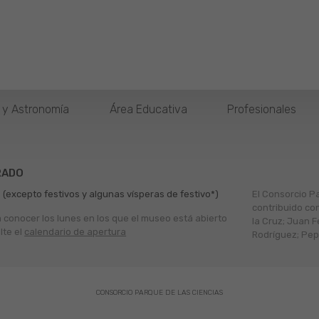
o y Astronomía
Área Educativa
Profesionales
RADO
 (excepto festivos y algunas vísperas de festivo*)
El Consorcio P
contribuido co
a conocer los lunes en los que el museo está abierto
la Cruz; Juan F
lte el
calendario de apertura
Rodríguez; Pepe
CONSORCIO PARQUE DE LAS CIENCIAS