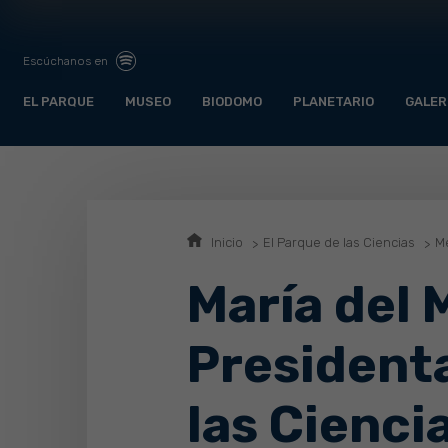
Escúchanos en
EL PARQUE
MUSEO
BIODOMO
PLANETARIO
GALER
Inicio
El Parque de las Ciencias
Me
María del 
President
las Cienci