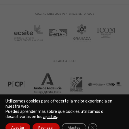
ASOCIACIONES QUE PERTENECE EL PARQUE
COLABORADORES
Utilizamos cookies para ofrecerte la mejor experiencia en
nuestra web.
Puedes aprender más sobre qué cookies utilizamos o
Aviso Legal
|
Política de Privacidad
|
Política de Cookies
desactivarlas en los
ajustes
.
Copyright © 2021. Parque de las Ciencias. Avda. de la Ciencia s/n
18006 Granada. España. Telf.: 958 131 900. Todos los derechos
Cerrar el banner de
Aceptar
Rechazar
Ajustes