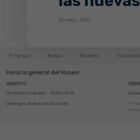
las nuevas
20 mayo, 2020
El Parque
Museo
Biodomo
Planetari
Horario general del Museo:
ABIERTO
CER
De martes a sábado
10:00 a 19:00
Lunes
Domingos, festivos
10:00 a 15:00
* Par
consu