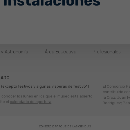
 instalaciones
o y Astronomía
Área Educativa
Profesionales
RADO
 (excepto festivos y algunas vísperas de festivo*)
El Consorcio P
contribuido co
a conocer los lunes en los que el museo está abierto
la Cruz; Juan F
lte el
calendario de apertura
Rodríguez; Pepe
CONSORCIO PARQUE DE LAS CIENCIAS