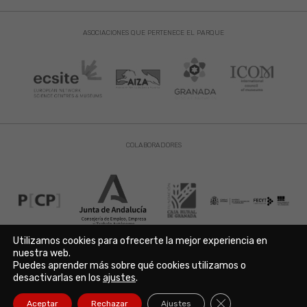
ASOCIACIONES QUE PERTENECE EL PARQUE
COLABORADORES
Utilizamos cookies para ofrecerte la mejor experiencia en
nuestra web.
Puedes aprender más sobre qué cookies utilizamos o
Aviso Legal
|
Política de Privacidad
|
Política de Cookies
desactivarlas en los
ajustes
.
Copyright © 2021. Parque de las Ciencias. Avda. de la Ciencia s/n
18006 Granada. España. Telf.: 958 131 900. Todos los derechos
Cerrar el banner de
Aceptar
Rechazar
Ajustes