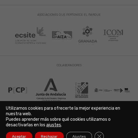
ASOCIACIONES QUE PERTENECE EL PARQUE
COLABORADORES
Utilizamos cookies para ofrecerte la mejor experiencia en
nuestra web.
Puedes aprender más sobre qué cookies utilizamos o
Aviso Legal
|
Política de Privacidad
|
Política de Cookies
desactivarlas en los
ajustes
.
Copyright © 2021. Parque de las Ciencias. Avda. de la Ciencia s/n
18006 Granada. España. Telf.: 958 131 900. Todos los derechos
Cerrar el banner de
Aceptar
Rechazar
Ajustes