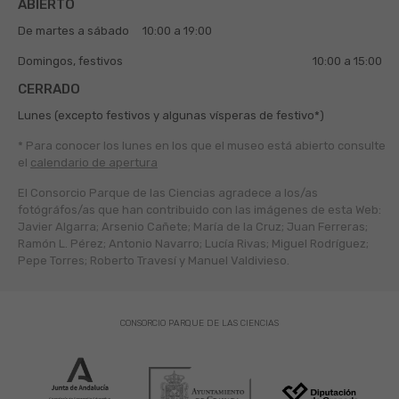
ABIERTO
De martes a sábado
10:00 a 19:00
Domingos, festivos
10:00 a 15:00
CERRADO
Lunes (excepto festivos y algunas vísperas de festivo*)
* Para conocer los lunes en los que el museo está abierto
consulte
el
calendario de apertura
El Consorcio Parque de las Ciencias agradece a los/as
fotógráfos/as que han contribuido con las imágenes de esta Web:
Javier Algarra; Arsenio Cañete; María de la Cruz; Juan Ferreras;
Ramón L. Pérez; Antonio Navarro; Lucía Rivas; Miguel Rodríguez;
Pepe Torres; Roberto Travesí y Manuel Valdivieso.
CONSORCIO PARQUE DE LAS CIENCIAS