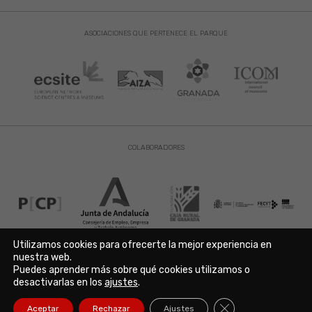
ASOCIACIONES QUE PERTENECE EL PARQUE
COLABORADORES
Utilizamos cookies para ofrecerte la mejor experiencia en
nuestra web.
Puedes aprender más sobre qué cookies utilizamos o
Aviso Legal
|
Política de Privacidad
|
Política de Cookies
desactivarlas en los
ajustes
.
Copyright © 2021. Parque de las Ciencias. Avda. de la Ciencia s/n
18006 Granada. España. Telf.: 958 131 900. Todos los derechos
Cerrar el banner de
Aceptar
Rechazar
Ajustes