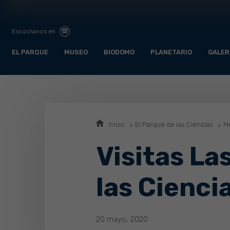
Escúchanos en
EL PARQUE
MUSEO
BIODOMO
PLANETARIO
GALER
Inicio
El Parque de las Ciencias
Me
Visitas La
las Cienci
20 mayo, 2020