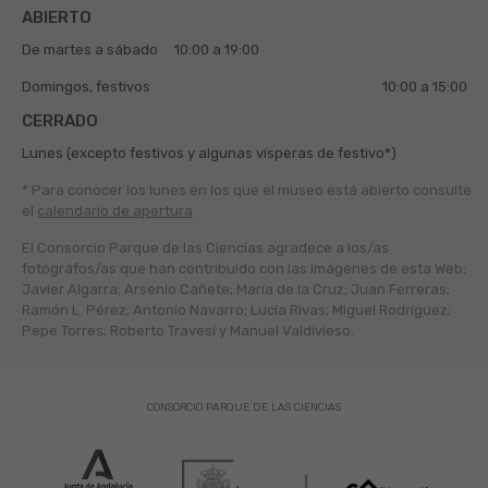
ABIERTO
De martes a sábado
10:00 a 19:00
Domingos, festivos
10:00 a 15:00
CERRADO
Lunes (excepto festivos y algunas vísperas de festivo*)
* Para conocer los lunes en los que el museo está abierto
consulte
el
calendario de apertura
El Consorcio Parque de las Ciencias agradece a los/as
fotógráfos/as que han contribuido con las imágenes de esta Web:
Javier Algarra; Arsenio Cañete; María de la Cruz; Juan Ferreras;
Ramón L. Pérez; Antonio Navarro; Lucía Rivas; Miguel Rodríguez;
Pepe Torres; Roberto Travesí y Manuel Valdivieso.
CONSORCIO PARQUE DE LAS CIENCIAS