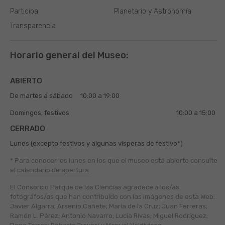
Participa
Planetario y Astronomía
Transparencia
Horario general del Museo:
ABIERTO
De martes a sábado
10:00 a 19:00
Domingos, festivos
10:00 a 15:00
CERRADO
Lunes (excepto festivos y algunas vísperas de festivo*)
* Para conocer los lunes en los que el museo está abierto
consulte
el
calendario de apertura
El Consorcio Parque de las Ciencias agradece a los/as
fotógráfos/as que han contribuido con las imágenes de esta Web:
Javier Algarra; Arsenio Cañete; María de la Cruz; Juan Ferreras;
Ramón L. Pérez; Antonio Navarro; Lucía Rivas; Miguel Rodríguez;