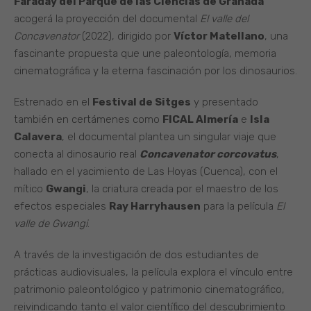
Faraday del Parque de las Ciencias de Granada
acogerá la proyección del documental
El valle del
Concavenator
(2022), dirigido por
Víctor Matellano
, una
fascinante propuesta que une paleontología, memoria
cinematográfica y la eterna fascinación por los dinosaurios.
Estrenado en el
Festival de Sitges
y presentado
también en certámenes como
FICAL Almería
e
Isla
Calavera
, el documental plantea un singular viaje que
conecta al dinosaurio real
Concavenator corcovatus
,
hallado en el yacimiento de Las Hoyas (Cuenca), con el
mítico
Gwangi
, la criatura creada por el maestro de los
efectos especiales
Ray Harryhausen
para la película
El
valle de Gwangi
.
A través de la investigación de dos estudiantes de
prácticas audiovisuales, la película explora el vínculo entre
patrimonio paleontológico y patrimonio cinematográfico,
reivindicando tanto el valor científico del descubrimiento