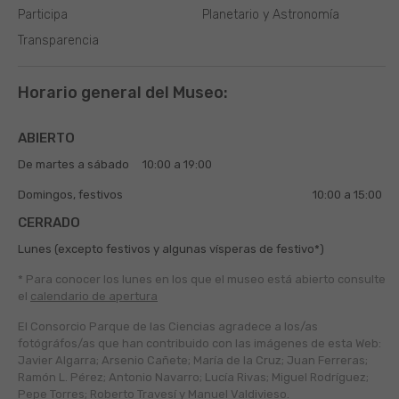
Participa
Planetario y Astronomía
Transparencia
Horario general del Museo:
ABIERTO
De martes a sábado
10:00 a 19:00
Domingos, festivos
10:00 a 15:00
CERRADO
Lunes (excepto festivos y algunas vísperas de festivo*)
* Para conocer los lunes en los que el museo está abierto
consulte
el
calendario de apertura
El Consorcio Parque de las Ciencias agradece a los/as
fotógráfos/as que han contribuido con las imágenes de esta Web:
Javier Algarra; Arsenio Cañete; María de la Cruz; Juan Ferreras;
Ramón L. Pérez; Antonio Navarro; Lucía Rivas; Miguel Rodríguez;
Pepe Torres; Roberto Travesí y Manuel Valdivieso.