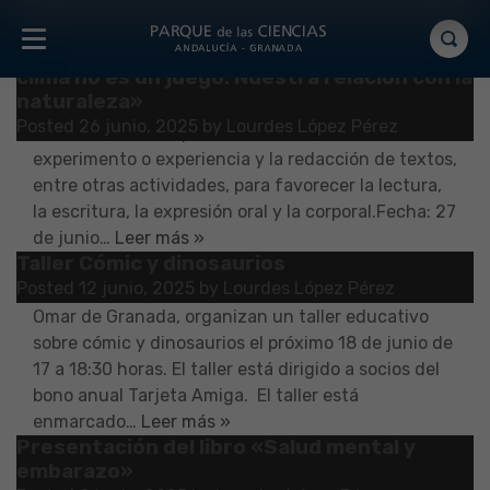
Mes:
junio 2025
Taller de animación a la lectoescritura: «El
Actividad dirigida a público infantil que tiene como
clima no es un juego. Nuestra relación con la
objetivo acercar a los más pequeños el
naturaleza»
conocimiento de diversos temas científicos a
Posted
26 junio, 2025
by
Lourdes López Pérez
través de un coloquio, la realización de un
experimento o experiencia y la redacción de textos,
entre otras actividades, para favorecer la lectura,
la escritura, la expresión oral y la corporal.Fecha: 27
de junio…
Leer más »
Taller Cómic y dinosaurios
El Parque de las Ciencias, en colaboración con la
Posted
12 junio, 2025
by
Lourdes López Pérez
Escuela de Arte y Superior de Diseño José Val del
Omar de Granada, organizan un taller educativo
sobre cómic y dinosaurios el próximo 18 de junio de
17 a 18:30 horas. El taller está dirigido a socios del
bono anual Tarjeta Amiga. El taller está
enmarcado…
Leer más »
Presentación del libro «Salud mental y
El biblioLAB del Parque de las Ciencias organiza la
embarazo»
presentación del libro «Salud mental y embarazo».