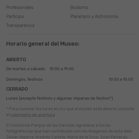
Profesionales
Biodomo
Participa
Planetario y Astronomía
Transparencia
Horario general del Museo:
ABIERTO
De martes a sábado
10:00 a 19:00
Domingos, festivos
10:00 a 15:00
CERRADO
Lunes (excepto festivos y algunas vísperas de festivo*)
* Para conocer los lunes en los que el museo está abierto
consulte
el
calendario de apertura
El Consorcio Parque de las Ciencias agradece a los/as
fotógráfos/as que han contribuido con las imágenes de esta Web:
Javier Algarra; Arsenio Cañete; María de la Cruz; Juan Ferreras;