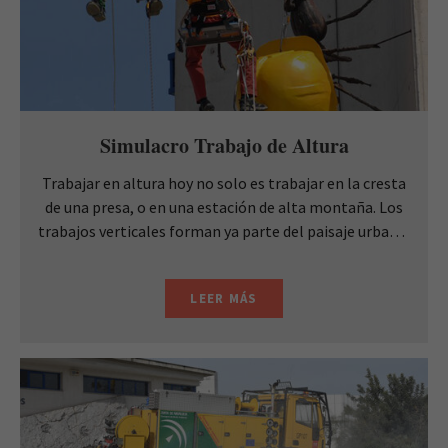
Simulacro Trabajo de Altura
Trabajar en altura hoy no solo es trabajar en la cresta
de una presa, o en una estación de alta montaña. Los
trabajos verticales forman ya parte del paisaje urbano:
monumentos, fachadas, grandes pantallas
acristaladas, etc., permiten visualizar trabajadores
LEER MÁS
colgados ...