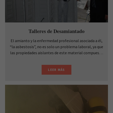
Talleres de Desamiantado
El amianto y la enfermedad profesional asociada a él,
“la asbestosis”, no es solo un problema laboral, ya que
las propiedades aislantes de este material compuesto
de fibras minerales, han multiplicado sus usos durante
décadas: edificios, conducciones, cubiertas, etc. Cuando
LEER MÁS
...