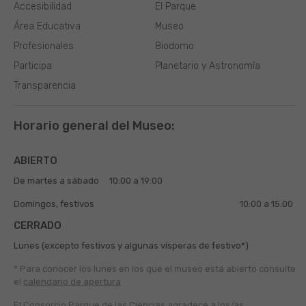
Accesibilidad
El Parque
Área Educativa
Museo
Profesionales
Biodomo
Participa
Planetario y Astronomía
Transparencia
Horario general del Museo:
ABIERTO
De martes a sábado
10:00 a 19:00
Domingos, festivos
10:00 a 15:00
CERRADO
Lunes (excepto festivos y algunas vísperas de festivo*)
* Para conocer los lunes en los que el museo está abierto
consulte
el
calendario de apertura
El Consorcio Parque de las Ciencias agradece a los/as