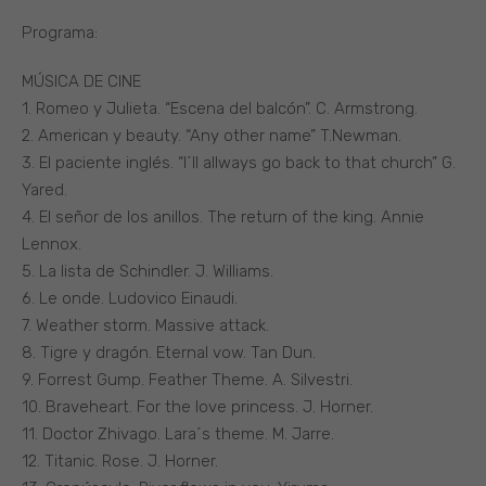
Programa:
MÚSICA DE CINE
1. Romeo y Julieta. “Escena del balcón”. C. Armstrong.
2. American y beauty. “Any other name” T.Newman.
3. El paciente inglés. “I´ll allways go back to that church” G.
Yared.
4. El señor de los anillos. The return of the king. Annie
Lennox.
5. La lista de Schindler. J. Williams.
6. Le onde. Ludovico Einaudi.
7. Weather storm. Massive attack.
8. Tigre y dragón. Eternal vow. Tan Dun.
9. Forrest Gump. Feather Theme. A. Silvestri.
10. Braveheart. For the love princess. J. Horner.
11. Doctor Zhivago. Lara´s theme. M. Jarre.
12. Titanic. Rose. J. Horner.