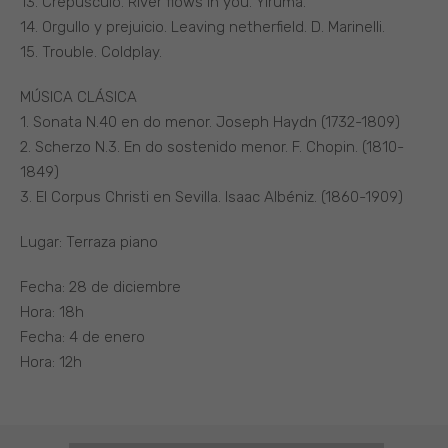
13. Crepúsculo. River flows in you. Yiruma.
14. Orgullo y prejuicio. Leaving netherfield. D. Marinelli.
15. Trouble. Coldplay.
MÚSICA CLÁSICA
1. Sonata N.40 en do menor. Joseph Haydn (1732-1809)
2. Scherzo N.3. En do sostenido menor. F. Chopin. (1810-
1849)
3. El Corpus Christi en Sevilla. Isaac Albéniz. (1860-1909)
Lugar: Terraza piano
Fecha: 28 de diciembre
Hora: 18h
Fecha: 4 de enero
Hora: 12h