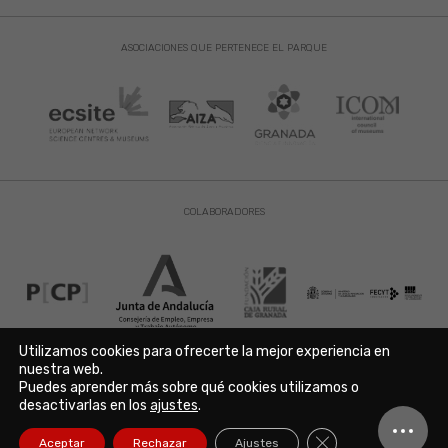
ASOCIACIONES QUE PERTENECE EL PARQUE
COLABORADORES
Utilizamos cookies para ofrecerte la mejor experiencia en
nuestra web.
Puedes aprender más sobre qué cookies utilizamos o
Aviso Legal
|
Política de Privacidad
|
Política de Cookies
desactivarlas en los
ajustes
.
Copyright © 2021. Parque de las Ciencias. Avda. de la Ciencia s/n
18006 Granada. España. Telf.: 958 131 900. Todos los derechos
Cerrar el banner de
Aceptar
Rechazar
Ajustes