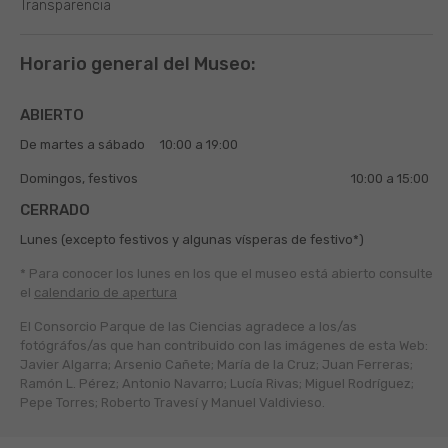
Transparencia
Horario general del Museo:
ABIERTO
De martes a sábado
10:00 a 19:00
Domingos, festivos
10:00 a 15:00
CERRADO
Lunes (excepto festivos y algunas vísperas de festivo*)
* Para conocer los lunes en los que el museo está abierto
consulte
el
calendario de apertura
El Consorcio Parque de las Ciencias agradece a los/as
fotógráfos/as que han contribuido con las imágenes de esta Web:
Javier Algarra; Arsenio Cañete; María de la Cruz; Juan Ferreras;
Ramón L. Pérez; Antonio Navarro; Lucía Rivas; Miguel Rodríguez;
Pepe Torres; Roberto Travesí y Manuel Valdivieso.