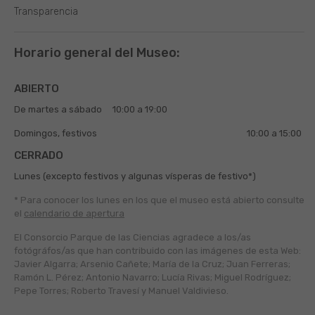
Transparencia
Horario general del Museo:
ABIERTO
De martes a sábado
10:00 a 19:00
Domingos, festivos
10:00 a 15:00
CERRADO
Lunes (excepto festivos y algunas vísperas de festivo*)
* Para conocer los lunes en los que el museo está abierto
consulte
el
calendario de apertura
El Consorcio Parque de las Ciencias agradece a los/as
fotógráfos/as que han contribuido con las imágenes de esta Web:
Javier Algarra; Arsenio Cañete; María de la Cruz; Juan Ferreras;
Ramón L. Pérez; Antonio Navarro; Lucía Rivas; Miguel Rodríguez;
Pepe Torres; Roberto Travesí y Manuel Valdivieso.