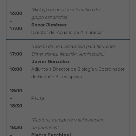
“Biología general y sistemática del
16:00
grupo condrictios”
–
Oscar Jiménez
17:00
Director del Acuario de Almuñécar
“Diseño de una instalación para tiburones.
17:00
Dimensiones, filtración, iluminación…”
–
Javier González
18:00
Adjunto a Director de Biología y Coordinador
de Gestión Bluedisplays
18:00
–
Pausa
18:30
“Captura, transporte y aclimatación
18:30
de tiburones”
–
Pietro Pecchioni