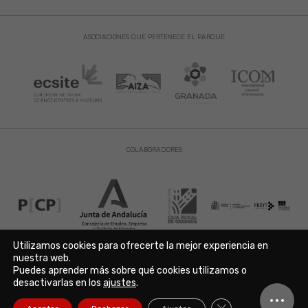
ASOCIACIONES QUE PERTENECE EL PARQUE
COLABORADORES
Utilizamos cookies para ofrecerte la mejor experiencia en
nuestra web.
Puedes aprender más sobre qué cookies utilizamos o
Aviso Legal
|
Política de Privacidad
|
Política de Cookies
desactivarlas en los
ajustes
.
Copyright © 2021. Parque de las Ciencias. Avda. de la Ciencia s/n
18006 Granada. España. Telf.: 958 131 900. Todos los derechos
Cerrar el banner de