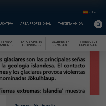
ES
UCATIVA
ÁREA PROFESIONAL
TARJETA AMIGA
NTENIDO
EXPOSICIONES
TALLERES EN
ITINERARIOS
MANENTE
TEMPORALES
EL MUSEO
ESPECIALES
Recursos Multimedia