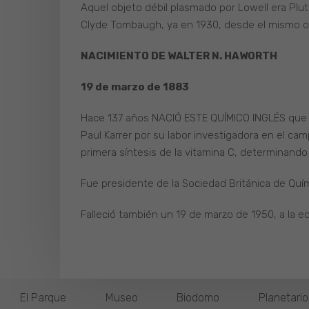
Aquel objeto débil plasmado por Lowell era Plutón
Clyde Tombaugh, ya en 1930, desde el mismo obs
NACIMIENTO DE WALTER N. HAWORTH
19 de marzo de 1883
Hace 137 años NACIÓ ESTE QUÍMICO INGLÉS que en
Paul Karrer por su labor investigadora en el cam
primera síntesis de la vitamina C, determinando
Fue presidente de la Sociedad Británica de Quím
Falleció también un 19 de marzo de 1950, a la e
El Parque
Museo
Biodomo
Planetari