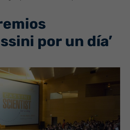
remios
ssini por un día’