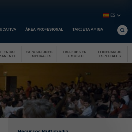
ES
UCATIVA
ÁREA PROFESIONAL
TARJETA AMIGA
NTENIDO
EXPOSICIONES
TALLERES EN
ITINERARIOS
MANENTE
TEMPORALES
EL MUSEO
ESPECIALES
Recursos Multimedia