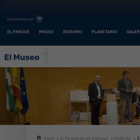
Escúchanos en
EL PARQUE
MUSEO
BIODOMO
PLANETARIO
GALER
Inicio
El Parque de las Ciencias
Histórico
E