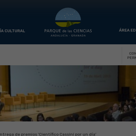
ÁREA ED
ÍA CULTURAL
CO
PER
ntrega de premios ‘Científico Cassini por un día’