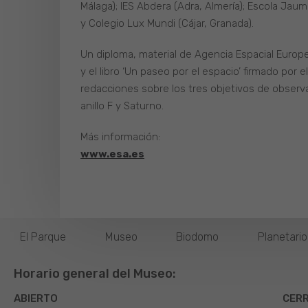
Málaga); IES Abdera (Adra, Almería); Escola Jau
y Colegio Lux Mundi (Cájar, Granada).
Un diploma, material de Agencia Espacial Europ
y el libro ‘Un paseo por el espacio’ firmado po
redacciones sobre los tres objetivos de observa
anillo F y Saturno.
Más información:
www.esa.es
El Parque
Museo
Biodomo
Planetari
Horario general del Museo:
ABIERTO
CER