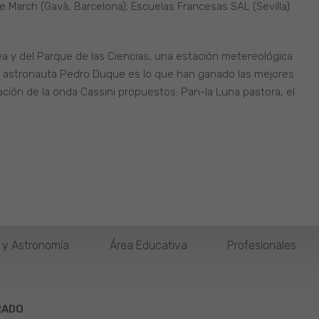
me March (Gavà, Barcelona); Escuelas Francesas SAL (Sevilla)
ea y del Parque de las Ciencias, una estación metereológica
r el astronauta Pedro Duque es lo que han ganado las mejores
ción de la onda Cassini propuestos: Pan-la Luna pastora, el
o y Astronomía
Área Educativa
Profesionales
RADO