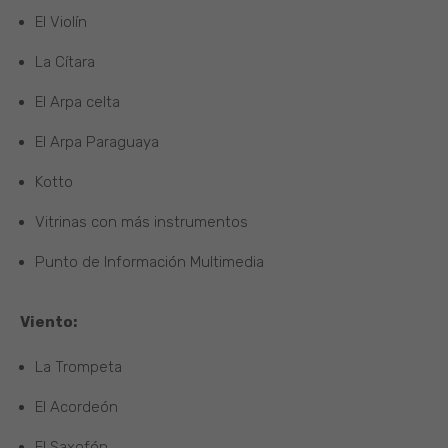
El Violín
La Cítara
El Arpa celta
El Arpa Paraguaya
Kotto
Vitrinas con más instrumentos
Punto de Información Multimedia
Viento:
La Trompeta
El Acordeón
El Saxofón