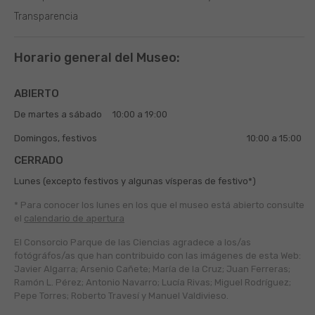
Transparencia
Horario general del Museo:
ABIERTO
De martes a sábado
10:00 a 19:00
Domingos, festivos
10:00 a 15:00
CERRADO
Lunes (excepto festivos y algunas vísperas de festivo*)
* Para conocer los lunes en los que el museo está abierto
consulte
el
calendario de apertura
El Consorcio Parque de las Ciencias agradece a los/as
fotógráfos/as que han contribuido con las imágenes de esta Web:
Javier Algarra; Arsenio Cañete; María de la Cruz; Juan Ferreras;
Ramón L. Pérez; Antonio Navarro; Lucía Rivas; Miguel Rodríguez;
Pepe Torres; Roberto Travesí y Manuel Valdivieso.