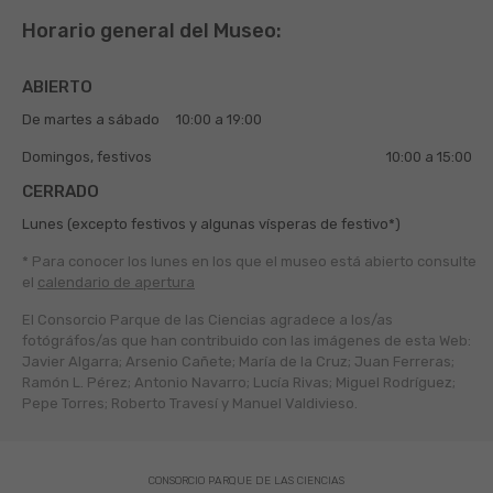
Horario general del Museo:
ABIERTO
De martes a sábado
10:00 a 19:00
Domingos, festivos
10:00 a 15:00
CERRADO
Lunes (excepto festivos y algunas vísperas de festivo*)
* Para conocer los lunes en los que el museo está abierto
consulte
el
calendario de apertura
El Consorcio Parque de las Ciencias agradece a los/as
fotógráfos/as que han contribuido con las imágenes de esta Web:
Javier Algarra; Arsenio Cañete; María de la Cruz; Juan Ferreras;
Ramón L. Pérez; Antonio Navarro; Lucía Rivas; Miguel Rodríguez;
Pepe Torres; Roberto Travesí y Manuel Valdivieso.
CONSORCIO PARQUE DE LAS CIENCIAS