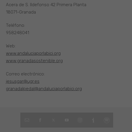
Acera de S. Ildefonso 42 Primera Planta
18071-Granada
Teléfono:
958248041
Web:
www.andaluciaporlabici.org
www.granadasostenible.org
Correo electrónico:
jesusgar@ugr.es
granadalpedal@andaluciaporlabici.org