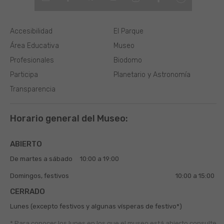
Accesibilidad
El Parque
Área Educativa
Museo
Profesionales
Biodomo
Participa
Planetario y Astronomía
Transparencia
Horario general del Museo:
ABIERTO
De martes a sábado
10:00 a 19:00
Domingos, festivos
10:00 a 15:00
CERRADO
Lunes (excepto festivos y algunas vísperas de festivo*)
* Para conocer los lunes en los que el museo está abierto
consulte