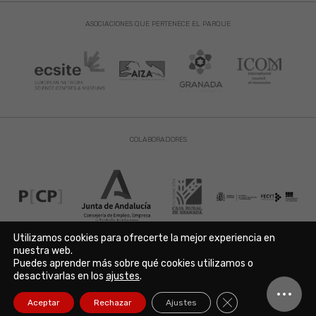
ASOCIACIONES QUE PERTENECE EL PARQUE
COLABORADORES
Utilizamos cookies para ofrecerte la mejor experiencia en
nuestra web.
Puedes aprender más sobre qué cookies utilizamos o
Aviso Legal
|
Política de Privacidad
|
Política de Cookies
desactivarlas en los
ajustes
.
Copyright © 2021. Parque de las Ciencias. Avda. de la Ciencia s/n
18006 Granada. España. Telf.: 958 131 900. Todos los derechos
Cerrar el banner de
Aceptar
Rechazar
Ajustes
reservados./