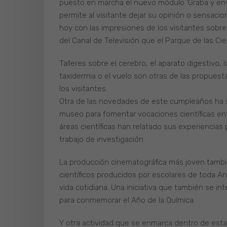
puesto en marcha el nuevo módulo ‘Graba y envía
permite al visitante dejar su opinión o sensaci
hoy con las impresiones de los visitantes sobre
del Canal de Televisión que el Parque de las Ci
Talleres sobre el cerebro, el aparato digestivo, lo
taxidermia o el vuelo son otras de las propues
los visitantes.
Otra de las novedades de este cumpleaños ha si
museo para fomentar vocaciones científicas ent
áreas científicas han relatado sus experiencias p
trabajo de investigación.
La producción cinematográfica más joven tamb
científicos producidos por escolares de toda An
vida cotidiana. Una iniciativa que también se i
para conmemorar el Año de la Química.
Y otra actividad que se enmarca dentro de esta 