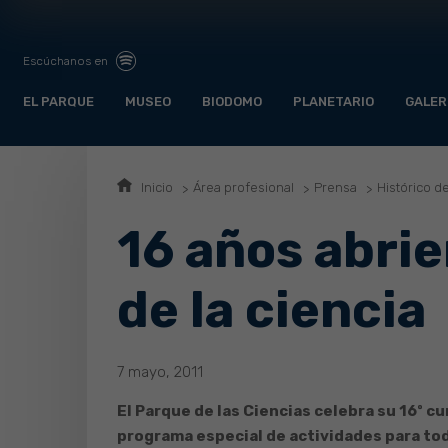
Escúchanos en
EL PARQUE
MUSEO
BIODOMO
PLANETARIO
GALER
Inicio
Área profesional
Prensa
Histórico d
16 años abrie
de la ciencia
7 mayo, 2011
El Parque de las Ciencias celebra su 16º 
programa especial de actividades para tod