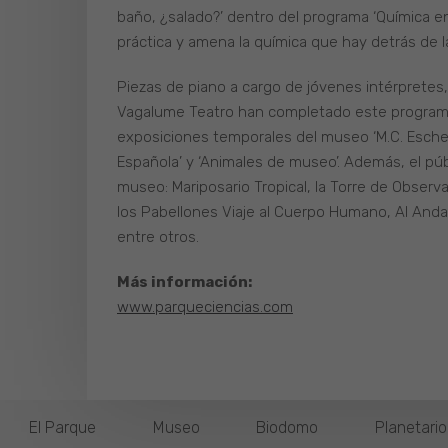
baño, ¿salado?’ dentro del programa ‘Química en
práctica y amena la química que hay detrás de l
Piezas de piano a cargo de jóvenes intérpretes
Vagalume Teatro han completado este programa 
exposiciones temporales del museo ‘M.C. Escher. U
Española’ y ‘Animales de museo’. Además, el pú
museo: Mariposario Tropical, la Torre de Observa
los Pabellones Viaje al Cuerpo Humano, Al Andalu
entre otros.
Más información:
www.parqueciencias.com
El Parque
Museo
Biodomo
Planetari