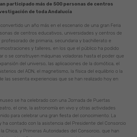
e han participado más de 500 personas de centros
nvestigación de toda Andalucía
 convertido un año más en el escenario de una gran Feria
rsonas de centros educativos, universidades y centros de
 profesorado de primaria, secundaria y bachillerato e
mostraciones y talleres, en los que el público ha podido
lar o se construyen máquinas voladoras hasta el poder que
expansión del universo, las aplicaciones de la domótica, el
erios del ADN, el magnetismo, la física del equilibrio o la
 de las sesenta experiencias que se han realizado hoy en
el museo se ha celebrado con una Jornada de Puertas
eatro, el cine, la astronomía en vivo y otras actividades
 unido para celebrar una gran fiesta del conocimiento. La
 ha contado con la asistencia del Presidente del Consorcio
 la Chica, y Primeras Autoridades del Consorcio, que han