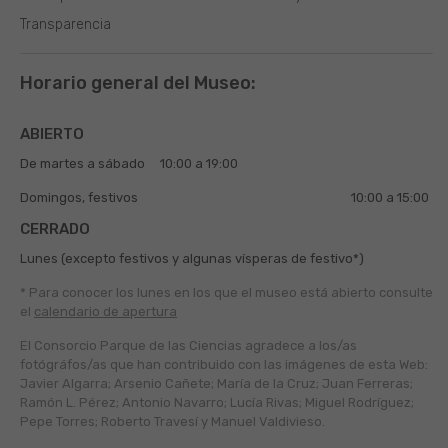
Transparencia
Horario general del Museo:
ABIERTO
De martes a sábado
10:00 a 19:00
Domingos, festivos
10:00 a 15:00
CERRADO
Lunes (excepto festivos y algunas vísperas de festivo*)
* Para conocer los lunes en los que el museo está abierto
consulte
el
calendario de apertura
El Consorcio Parque de las Ciencias agradece a los/as
fotógráfos/as que han contribuido con las imágenes de esta Web:
Javier Algarra; Arsenio Cañete; María de la Cruz; Juan Ferreras;
Ramón L. Pérez; Antonio Navarro; Lucía Rivas; Miguel Rodríguez;
Pepe Torres; Roberto Travesí y Manuel Valdivieso.