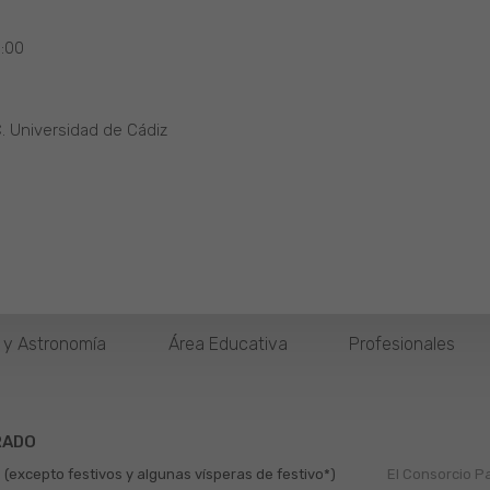
9:00
. Universidad de Cádiz
o y Astronomía
Área Educativa
Profesionales
RADO
 (excepto festivos y algunas vísperas de festivo*)
El Consorcio P