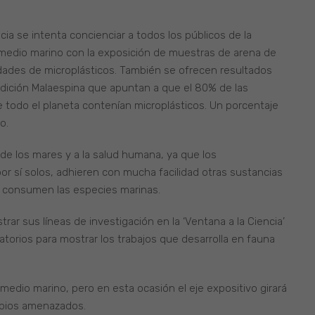
ncia se intenta concienciar a todos los públicos de la
l medio marino con la exposición de muestras de arena de
dades de microplásticos. También se ofrecen resultados
dición Malaespina que apuntan a que el 80% de las
 todo el planeta contenían microplásticos. Un porcentaje
o.
 de los mares y a la salud humana, ya que los
r sí solos, adhieren con mucha facilidad otras sustancias
 consumen las especies marinas.
ar sus líneas de investigación en la ‘Ventana a la Ciencia’
ratorios para mostrar los trabajos que desarrolla en fauna
medio marino, pero en esta ocasión el eje expositivo girará
ibios amenazados.