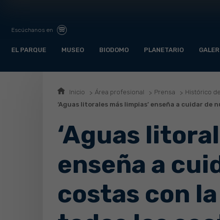
Escúchanos en
EL PARQUE
MUSEO
BIODOMO
PLANETARIO
GALER
Inicio
Área profesional
Prensa
Histórico d
‘Aguas litorales más limpias’ enseña a cuidar de 
‘Aguas litora
enseña a cui
costas con la