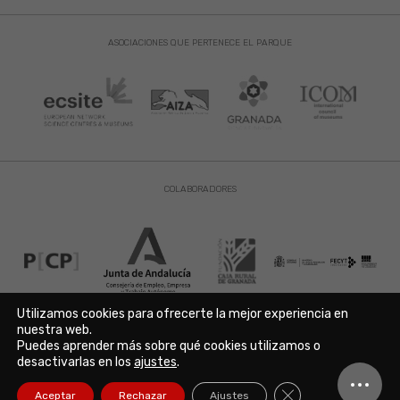
ASOCIACIONES QUE PERTENECE EL PARQUE
COLABORADORES
Utilizamos cookies para ofrecerte la mejor experiencia en
nuestra web.
Puedes aprender más sobre qué cookies utilizamos o
Aviso Legal
|
Política de Privacidad
|
Política de Cookies
desactivarlas en los
ajustes
.
Copyright © 2021. Parque de las Ciencias. Avda. de la Ciencia s/n
18006 Granada. España. Telf.: 958 131 900. Todos los derechos
Cerrar el banner de
Aceptar
Rechazar
Ajustes