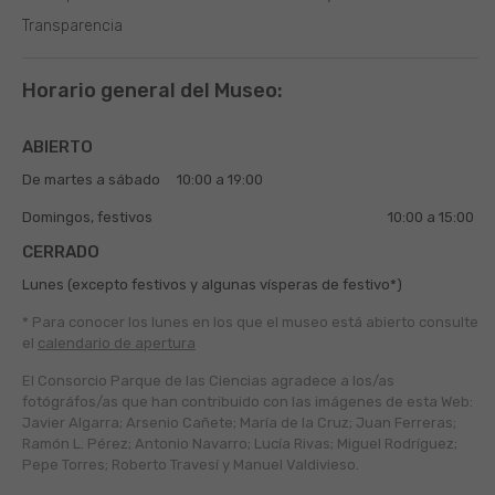
Transparencia
Horario general del Museo:
ABIERTO
De martes a sábado
10:00 a 19:00
Domingos, festivos
10:00 a 15:00
CERRADO
Lunes (excepto festivos y algunas vísperas de festivo*)
* Para conocer los lunes en los que el museo está abierto
consulte
el
calendario de apertura
El Consorcio Parque de las Ciencias agradece a los/as
fotógráfos/as que han contribuido con las imágenes de esta Web:
Javier Algarra; Arsenio Cañete; María de la Cruz; Juan Ferreras;
Ramón L. Pérez; Antonio Navarro; Lucía Rivas; Miguel Rodríguez;
Pepe Torres; Roberto Travesí y Manuel Valdivieso.