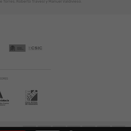
 Torres; Roberto Travesí y Manuel Valdivieso.
DORES
131 900. Todos