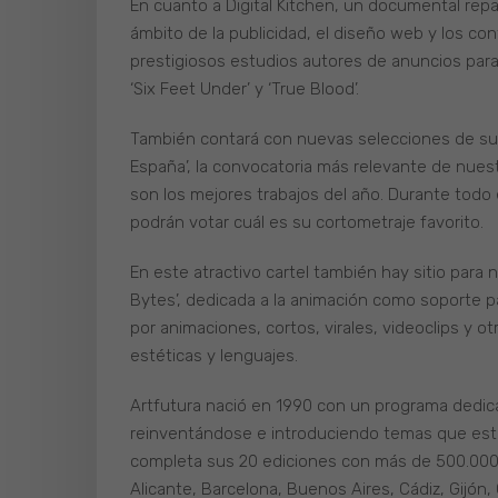
En cuanto a Digital Kitchen, un documental rep
ámbito de la publicidad, el diseño web y los co
prestigiosos estudios autores de anuncios para
‘Six Feet Under’ y ‘True Blood’.
También contará con nuevas selecciones de sus
España’, la convocatoria más relevante de nuest
son los mejores trabajos del año. Durante todo e
podrán votar cuál es su cortometraje favorito.
En este atractivo cartel también hay sitio para
Bytes’, dedicada a la animación como soporte 
por animaciones, cortos, virales, videoclips y
estéticas y lenguajes.
Artfutura nació en 1990 con un programa dedicad
reinventándose e introduciendo temas que estrec
completa sus 20 ediciones con más de 500.000
Alicante, Barcelona, Buenos Aires, Cádiz, Gijón