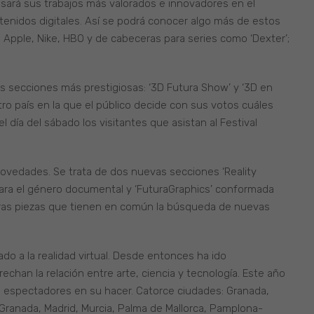
asará sus trabajos más valorados e innovadores en el
ntenidos digitales. Así se podrá conocer algo más de estos
 Apple, Nike, HBO y de cabeceras para series como ‘Dexter’;
 secciones más prestigiosas: ‘3D Futura Show’ y ‘3D en
ro país en la que el público decide con sus votos cuáles
l día del sábado los visitantes que asistan al Festival
 novedades. Se trata de dos nuevas secciones ‘Reality
para el género documental y ‘FuturaGraphics’ conformada
 otras piezas que tienen en común la búsqueda de nuevas
o a la realidad virtual. Desde entonces ha ido
han la relación entre arte, ciencia y tecnología. Este año
 espectadores en su hacer. Catorce ciudades: Granada,
, Granada, Madrid, Murcia, Palma de Mallorca, Pamplona-