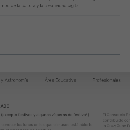
po de la cultura y la creatividad digital.
o y Astronomía
Área Educativa
Profesionales
RADO
 (excepto festivos y algunas vísperas de festivo*)
El Consorcio P
contribuido co
a conocer los lunes en los que el museo está abierto
la Cruz; Juan F