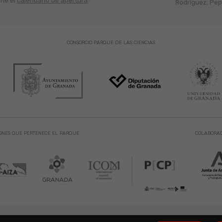
lte el
calendario de apertura
Rodríguez; Pepe
CONSORCIO PARQUE DE LAS CIENCIAS
ONES QUE PERTENECE EL PARQUE
COLABORA
 de las Ciencias. Avda. de la Ciencia s/n 18006 Granada. España. Telf.: 958 