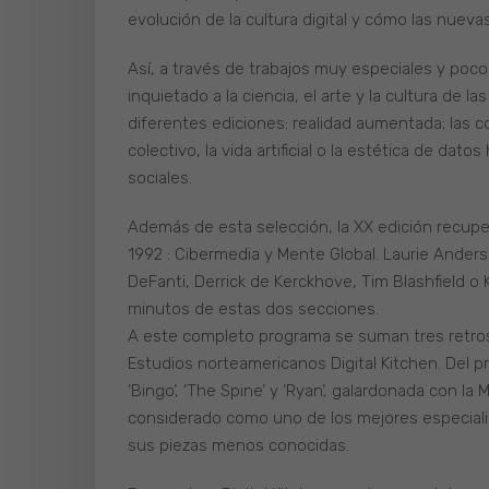
evolución de la cultura digital y cómo las nuev
Así, a través de trabajos muy especiales y poc
inquietado a la ciencia, el arte y la cultura de 
diferentes ediciones: realidad aumentada; las c
colectivo, la vida artificial o la estética de dato
sociales.
Además de esta selección, la XX edición recup
1992 : Cibermedia y Mente Global. Laurie Anders
DeFanti, Derrick de Kerckhove, Tim Blashfield o
minutos de estas dos secciones.
A este completo programa se suman tres retros
Estudios norteamericanos Digital Kitchen. Del 
‘Bingo’, ‘The Spine’ y ‘Ryan’, galardonada con l
considerado como uno de los mejores especiali
sus piezas menos conocidas.