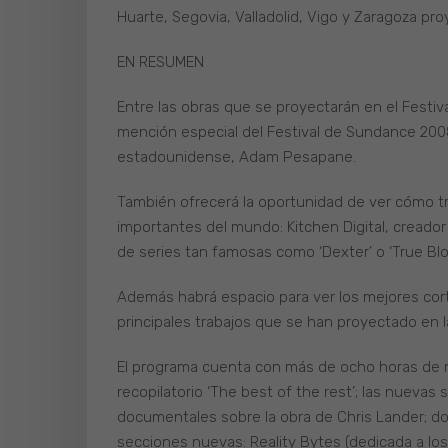
Huarte, Segovia, Valladolid, Vigo y Zaragoza pr
EN RESUMEN
Entre las obras que se proyectarán en el Festiv
mención especial del Festival de Sundance 2008
estadounidense, Adam Pesapane.
También ofrecerá la oportunidad de ver cómo tr
importantes del mundo: Kitchen Digital, creador
de series tan famosas como ‘Dexter’ o ‘True Blo
Además habrá espacio para ver los mejores cor
principales trabajos que se han proyectado en l
El programa cuenta con más de ocho horas de ma
recopilatorio ‘The best of the rest’; las nueva
documentales sobre la obra de Chris Lander; dos
secciones nuevas: Reality Bytes (dedicada a l