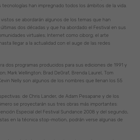
as tecnologías han impregnado todos los ámbitos de la vida.
o vistos se abordarán algunos de los temas que han
las últimas dos décadas y que ha abordado el Festival en sus
omunidades virtuales; Internet como ciborg; el arte
s hasta llegar a la actualidad con el auge de las redes
era dos programas producidos para sus ediciones de 1991 y
on; Mark Wellington; Brad DeGraf, Brenda Laurel, Tom
 Kevin Nelly son algunos de los nombres que llenan los 55
pectivas: de Chris Lander, de Adam Pesapane y de los
primero se proyectarán sus tres obras más importantes:
a Mención Especial del Festival Sundance 2008 y del segundo,
stas en la técnica stop-motion, podrán verse algunas de