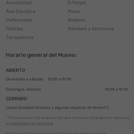
Accesibilidad
El Parque
Área Educativa
Museo
Profesionales
Biodomo
Participa
Planetario y Astronomía
Transparencia
Horario general del Museo:
ABIERTO
De martes a sábado
10:00 a 19:00
Domingos, festivos
10:00 a 15:00
CERRADO
Lunes (excepto festivos y algunas vísperas de festivo*)
* Para conocer los lunes en los que el museo está abierto
consulte
el
calendario de apertura
El Consorcio Parque de las Ciencias agradece a los/as