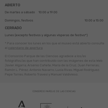
ABIERTO
De martes a sábado
10:00 a 19:00
Domingos, festivos
10:00 a 15:00
CERRADO
Lunes (excepto festivos y algunas vísperas de festivo*)
* Para conocer los lunes en los que el museo está abierto
consulte
el
calendario de apertura
El Consorcio Parque de las Ciencias agradece a los/as
fotógráfos/as que han contribuido con las imágenes de esta Web:
Javier Algarra; Arsenio Cañete; María de la Cruz; Juan Ferreras;
Ramón L. Pérez; Antonio Navarro; Lucía Rivas; Miguel Rodríguez;
Pepe Torres; Roberto Travesí y Manuel Valdivieso.
CONSORCIO PARQUE DE LAS CIENCIAS