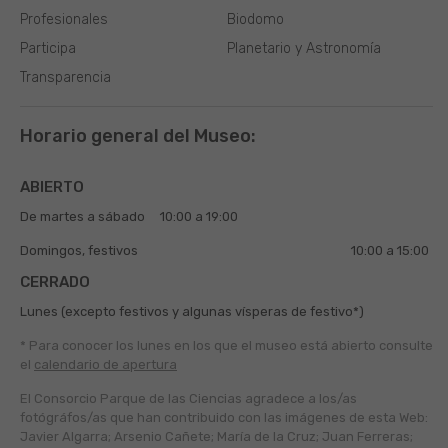
Profesionales
Biodomo
Participa
Planetario y Astronomía
Transparencia
Horario general del Museo:
ABIERTO
De martes a sábado
10:00 a 19:00
Domingos, festivos
10:00 a 15:00
CERRADO
Lunes (excepto festivos y algunas vísperas de festivo*)
* Para conocer los lunes en los que el museo está abierto
consulte
el
calendario de apertura
El Consorcio Parque de las Ciencias agradece a los/as
fotógráfos/as que han contribuido con las imágenes de esta Web:
Javier Algarra; Arsenio Cañete; María de la Cruz; Juan Ferreras;