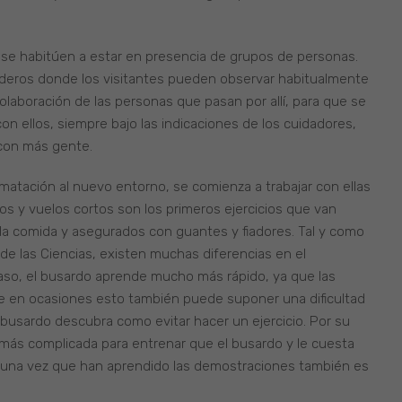
 se habitúen a estar en presencia de grupos de personas.
osaderos donde los visitantes pueden observar habitualmente
colaboración de las personas que pasan por allí, para que se
n ellos, siempre bajo las indicaciones de los cuidadores,
con más gente.
atación al nuevo entorno, se comienza a trabajar con ellas
os y vuelos cortos son los primeros ejercicios que van
la comida y asegurados con guantes y fiadores. Tal y como
 de las Ciencias, existen muchas diferencias en el
 caso, el busardo aprende mucho más rápido, ya que las
ue en ocasiones esto también puede suponer una dificultad
 busardo descubra como evitar hacer un ejercicio. Por su
e más complicada para entrenar que el busardo y le cuesta
te, una vez que han aprendido las demostraciones también es