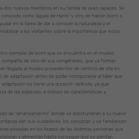
a a dos nuevos miembros en su familia de aves rapaces. Se
conocido como ‘águila de Harris’ y otro de halcón borní o
yudar en la tarea de dar a conocer la naturaleza y el
bilizar a los visitantes sobre la importancia que estas
otro ejemplar de borní que se encuentra en el museo,
a compañía de otro de sus congéneres, que ya forman
 han llegado al museo procedentes de centros de cría en
 de adaptación antes de poder incorporarse al taller que
e adaptación no tiene una duración definida, ya que
a de las especies, e incluso las características y
eriodo de “amansamiento” donde se acostumbran a su nuevo
fianza con sus cuidadores, los conozcan y se familiaricen
oras posadas en los brazos de las distintas personas que
acarician y alimentan hasta conseguir que se sientan