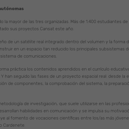
 autónomas
ido la mayor de las tres organizadas. Más de 1.400 estudiantes de
ado sus proyectos Cansat este año.
eño de un satélite real integrado dentro del volumen y la forma d
nstruir en un espacio tan reducido los principales subsistemas 
n sistema de comunicaciones.
forma práctica los contenidos aprendidos en el currículo educativ
n. Y han seguido las fases de un proyecto espacial real: desde la e
ación de componentes, la comprobación del sistema, la preparación
etodología de investigación, que suele utilizarse en las profesion
desarrollan habilidades en comunicación y se impulsa su motivación
buye al fomento de vocaciones científicas entre los/as más jóvenes
ro Cardenete.