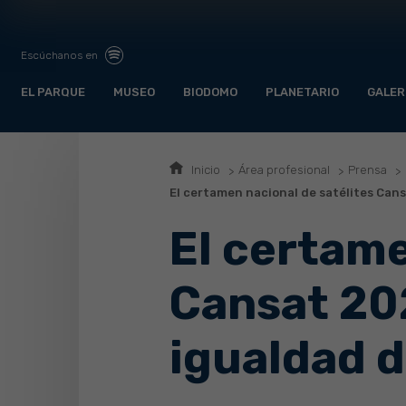
Escúchanos en
EL PARQUE
MUSEO
BIODOMO
PLANETARIO
GALER
Inicio
Área profesional
Prensa
El certamen nacional de satélites Cans
El certame
Cansat 202
igualdad d