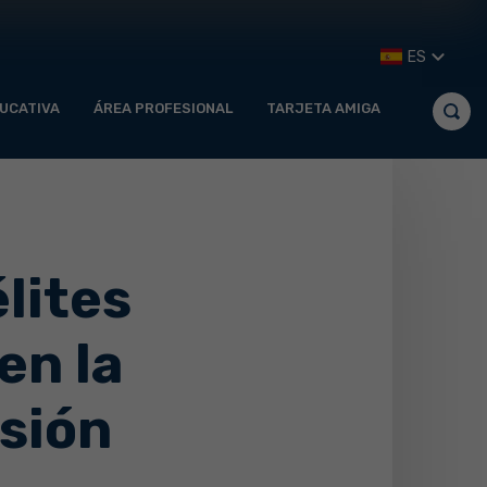
ES
UCATIVA
ÁREA PROFESIONAL
TARJETA AMIGA
lites
en la
usión