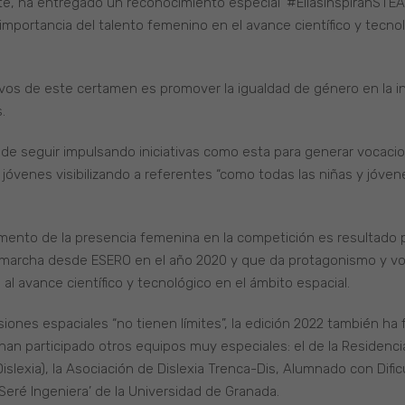
e, ha entregado un reconocimiento especial ‘#EllasInspiranSTEAM
 importancia del talento femenino en el avance científico y tecn
ivos de este certamen es promover la igualdad de género en la i
.
de seguir impulsando iniciativas como esta para generar vocacion
jóvenes visibilizando a referentes “como todas las niñas y jóve
ento de la presencia femenina en la competición es resultado pri
marcha desde ESERO en el año 2020 y que da protagonismo y vo
al avance científico y tecnológico en el ámbito espacial.
iones espaciales “no tienen límites”, la edición 2022 también ha f
 han participado otros equipos muy especiales: el de la Residenci
slexia), la Asociación de Dislexia Trenca-Dis, Alumnado con Difi
Seré Ingeniera’ de la Universidad de Granada.