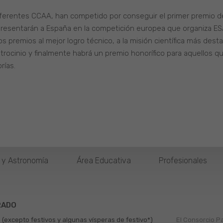
ferentes CCAA, han competido por conseguir el primer premio de l
epresentarán a España en la competición europea que organiza E
os premios al mejor logro técnico, a la misión científica más des
patrocinio y finalmente habrá un premio honorífico para aquellos
rías.
o y Astronomía
Área Educativa
Profesionales
RADO
 (excepto festivos y algunas vísperas de festivo*)
El Consorcio P