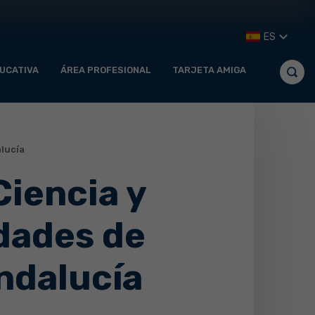
ES
UCATIVA
ÁREA PROFESIONAL
TARJETA AMIGA
alucía
Ciencia y
dades de
Andalucía