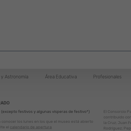
o y Astronomía
Área Educativa
Profesionales
RADO
 (excepto festivos y algunas vísperas de festivo*)
El Consorcio P
contribuido co
a conocer los lunes en los que el museo está abierto
la Cruz; Juan F
lte el
calendario de apertura
Rodríguez; Pepe