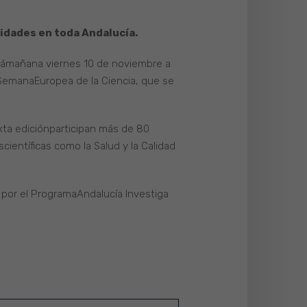
vidades en toda Andalucía.
rámañana viernes 10 de noviembre a
a SemanaEuropea de la Ciencia, que se
exta ediciónparticipan más de 80
ientíficas como la Salud y la Calidad
 por el ProgramaAndalucía Investiga