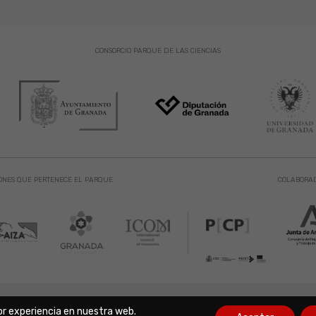
CONSORCIO PARQUE DE LAS CIENCIAS
ONES QUE PERTENECE EL PARQUE
COLABORA
 de las Ciencias. Avda. de la Ciencia s/n 18006 Granada. España. Telf.: 958 
or experiencia en nuestra web.