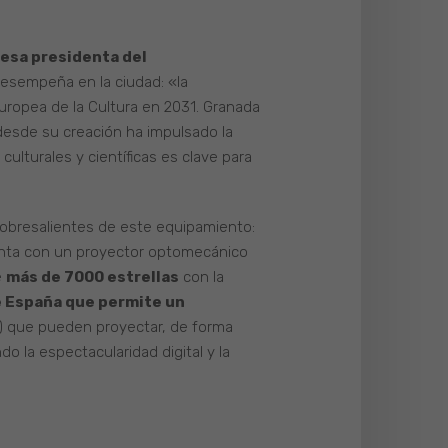
desa presidenta del
 desempeña en la ciudad: «la
Europea de la Cultura en 2031. Granada
 desde su creación ha impulsado la
 culturales y científicas es clave para
 sobresalientes de este equipamiento:
nta con un proyector optomecánico
e
más de 7000 estrellas
con la
e España que permite un
o) que pueden proyectar, de forma
 la espectacularidad digital y la