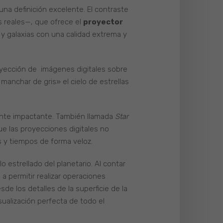
una definición excelente. El contraste
es reales—, que ofrece el
proyector
y galaxias con una calidad extrema y
oyección de imágenes digitales sobre
anchar de gris» el cielo de estrellas
mente impactante. También llamada
Star
que las proyecciones digitales no
es y tiempos de forma veloz.
 estrellado del planetario. Al contar
a permitir realizar operaciones
sde los detalles de la superficie de la
isualización perfecta de todo el