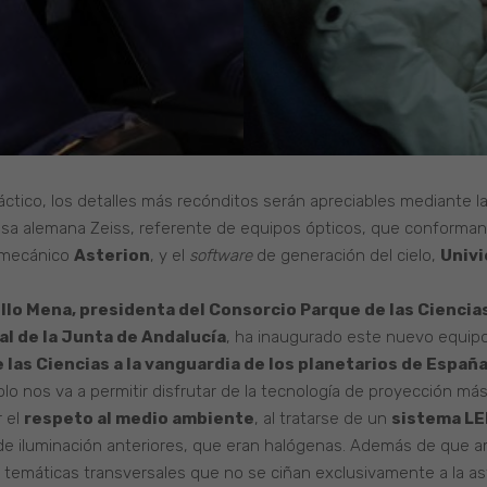
láctico, los detalles más recónditos serán apreciables mediante l
a alemana Zeiss, referente de equipos ópticos, que conforman e
tomecánico
Asterion
, y el
software
de generación del cielo,
Univ
llo Mena, presidenta del Consorcio Parque de las Ciencia
l de la Junta de Andalucía
, ha inaugurado este nuevo equipo
e las Ciencias a la vanguardia de los planetarios de Españ
olo nos va a permitir disfrutar de la tecnología de proyección m
r el
respeto al medio ambiente
, al tratarse de un
sistema LE
de iluminación anteriores, que eran halógenas. Además de que am
s temáticas transversales que no se ciñan exclusivamente a la as