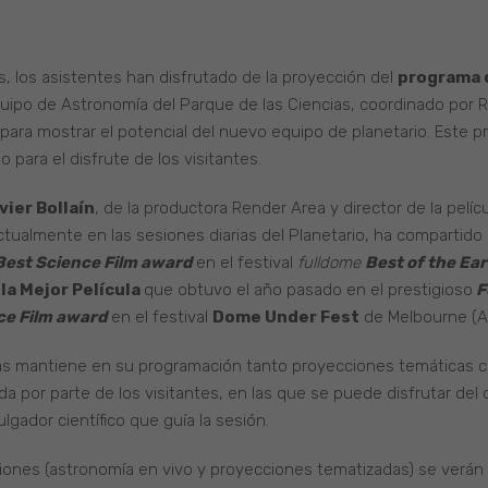
es, los asistentes han disfrutado de la proyección del
programa 
quipo de Astronomía del Parque de las Ciencias, coordinado por
 para mostrar el potencial del nuevo equipo de planetario. Este 
o para el disfrute de los visitantes.
vier Bollaín
, de la productora Render Area y director de la pelí
ualmente en las sesiones diarias del Planetario, ha compartido 
Best Science Film award
en el festival
fulldome
Best of the Ea
la Mejor Película
que obtuvo el año pasado en el prestigioso
F
ce Film award
en el festival
Dome Under Fest
de Melbourne (Au
ncias mantiene en su programación tanto proyecciones temáticas
a por parte de los visitantes, en las que se puede disfrutar del c
lgador científico que guía la sesión.
ones (astronomía en vivo y proyecciones tematizadas) se verán m