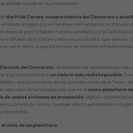
a añadido Castillo en su intervención.
 de
Marifrán Carazo, vicepresidenta del Consorcio y alcal
 reforzado el papel que el Planetario del Parque de las Ciencias
es esencial para fortalecer nuestra candidatura a la Capitalidad 
a la difusión de la cultura y este es uno de ellos, que además ,
icos; por lo tanto, la puesta en valor de nuestras infraestructuras
 Ciencias del Consorcio
, ha explicado las características más
car a los espectadores a
un cielo lo más realista posible
. Cue
rellado —que podría verse desde cualquier punto de la Tierra— d
 el cielo real». Roca ha asegurado que es el
único planetario d
do de ambos sistemas de proyección
(digital y optomecánic
isma consola de control, cualquier efecto astronómico conjugando
o de estrellas.
 el cielo de un planetario