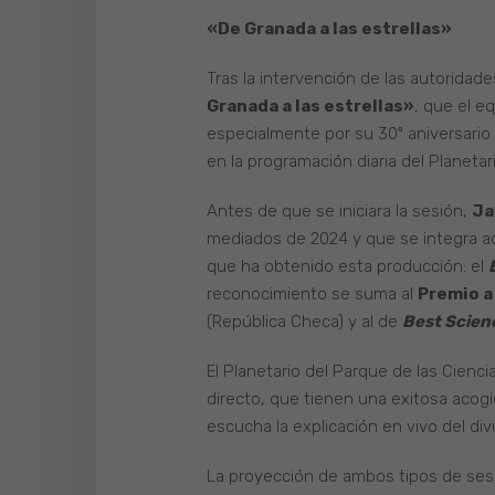
«De Granada a las estrellas»
Tras la intervención de las autoridad
Granada a las estrellas»
, que el e
especialmente por su 30º aniversario
en la programación diaria del Planetari
Antes de que se iniciara la sesión,
Ja
mediados de 2024 y que se integra act
que ha obtenido esta producción: el
reconocimiento se suma al
Premio a 
(República Checa) y al de
Best Scien
El Planetario del Parque de las Cie
directo, que tienen una exitosa acogid
escucha la explicación en vivo del divu
La proyección de ambos tipos de sesi