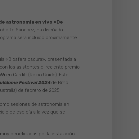
de astronomía en vivo «De
 Roberto Sánchez, ha diseñado
programa será incluido próximamente
cula «Biosfera oscura», presentada a
con los asistentes el reciente premio
rth
en Cardiff (Reino Unido). Este
ulldome Festival
2024
de Brno
stralia) de febrero de 2025.
 como sesiones de astronomía en
ielo de ese día a la vez que se
uy beneficiadas por la instalación