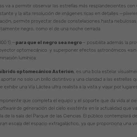
ss va a permitir observar las estrellas más resplandecientes con 
nstante y la alta resolución de imágenes ricas en detalles —píxel
ación, permite proyectar desde constelaciones hasta nebulosas 
totalmente negro, como el de una noche cerrada.
000:1) —
para que el negro sea negro
— posibilita además la pr
 proyector optomecánico y superponer efectos astronómicos «sin m
minación lumínica.
híbrido optomecánico Asterion
, es una bola estelar visual
ortar no solo un brillo distintivo y una claridad a las estrellas 
exhibir una Vía Láctea ultra realista a la vista y viajar por lugar
mponente que completa el equipo y el soporte que da vida al cielo
oftware
de generación del cielo existente en la actualidad que va 
la de la sala del Parque de las Ciencias. El público contemplará de
a gran escala del espacio extragaláctico, ya que proporciona una v