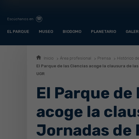
Escúchanos en
EL PARQUE
MUSEO
BIODOMO
PLANETARIO
GALER
Inicio
Área profesional
Prensa
Histórico d
El Parque de las Ciencias acoge la clausura de l
UGR
El Parque de 
acoge la clau
Jornadas de 