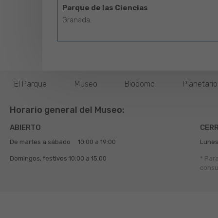
Parque de las Ciencias
Granada.
El Parque
Museo
Biodomo
Planetari
Horario general del Museo:
ABIERTO
CER
De martes a sábado
10:00 a 19:00
Lunes
Domingos, festivos
10:00 a 15:00
* Par
consu