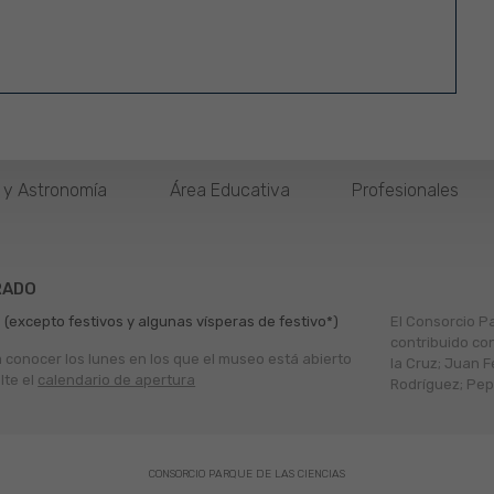
o y Astronomía
Área Educativa
Profesionales
RADO
 (excepto festivos y algunas vísperas de festivo*)
El Consorcio P
contribuido co
a conocer los lunes en los que el museo está abierto
la Cruz; Juan F
lte el
calendario de apertura
Rodríguez; Pepe
CONSORCIO PARQUE DE LAS CIENCIAS