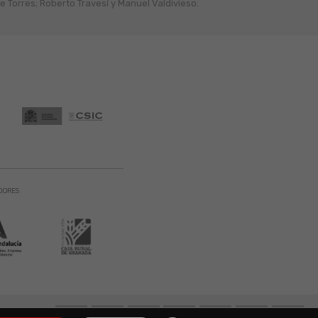
 Torres; Roberto Travesí y Manuel Valdivieso.
DORES
131 900. Todos