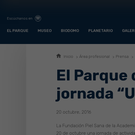
Escúchanos en
EL PARQUE
MUSEO
BIODOMO
PLANETARIO
GALER
Inicio
Área profesional
Prensa
El Parque 
jornada “U
20 octubre, 2016
La Fundación Piel Sana de la Academi
20 de octubre una jornada de activida