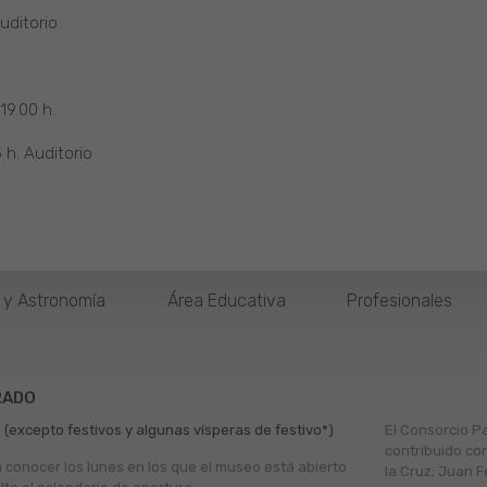
uditorio
19.00 h.
 h. Auditorio
o y Astronomía
Área Educativa
Profesionales
RADO
 (excepto festivos y algunas vísperas de festivo*)
El Consorcio P
contribuido co
a conocer los lunes en los que el museo está abierto
la Cruz; Juan F