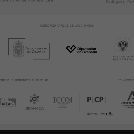
lte el
calendario de apertura
Rodríguez; Pepe
CONSORCIO PARQUE DE LAS CIENCIAS
ONES QUE PERTENECE EL PARQUE
COLABORA
 de las Ciencias. Avda. de la Ciencia s/n 18006 Granada. España. Telf.: 958 