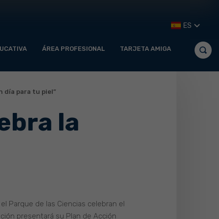
ES
UCATIVA
ÁREA PROFESIONAL
TARJETA AMIGA
 día para tu piel”
ebra la
l Parque de las Ciencias celebran el
dación presentará su Plan de Acción