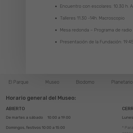
Encuentro con escolares: 10.30 h. A
Talleres 11.30 -14h. Macroscopio
Mesa redonda – Programa de radio 
Presentación de la Fundación: 19.45
El Parque
Museo
Biodomo
Planetari
Horario general del Museo:
ABIERTO
CER
De martes a sábado
10:00 a 19:00
Lunes
Domingos, festivos
10:00 a 15:00
* Par